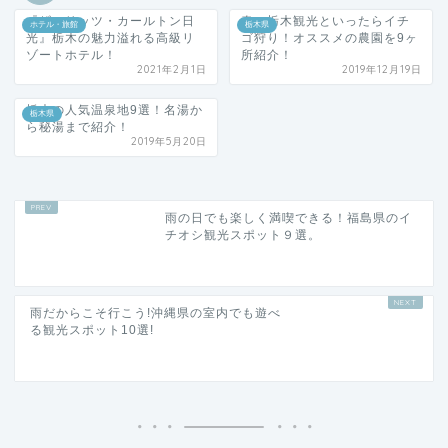
『ザ・リッツ・カールトン日
春の栃木観光といったらイチ
ホテル・旅館
栃木県
光』栃木の魅力溢れる高級リ
ゴ狩り！オススメの農園を9ヶ
ゾートホテル！
所紹介！
2021年2月1日
2019年12月19日
栃木の人気温泉地9選！名湯か
栃木県
ら秘湯まで紹介！
2019年5月20日
雨の日でも楽しく満喫できる！福島県のイ
チオシ観光スポット９選。
雨だからこそ行こう!沖縄県の室内でも遊べ
る観光スポット10選!