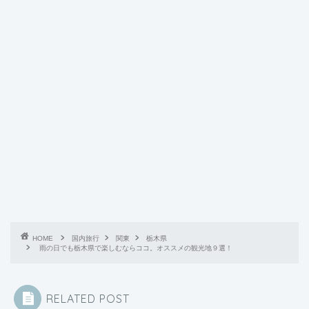
HOME
国内旅行
関東
栃木県
雨の日でも栃木県で楽しむならココ。オススメの観光地９選！
RELATED POST