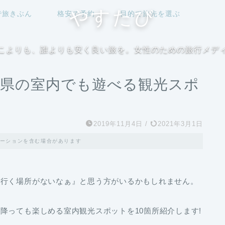
やすたび
で旅きぶん
格安で予約
目的で旅先を選ぶ
こよりも、誰よりも安く良い旅を。女性のための旅行メデ
縄県の室内でも遊べる観光スポ
2019年11月4日
/
2021年3月1日
ーションを含む場合があります
に行く場所がないなぁ』と思う方がいるかもしれません。
降っても楽しめる室内観光スポットを10箇所紹介します!