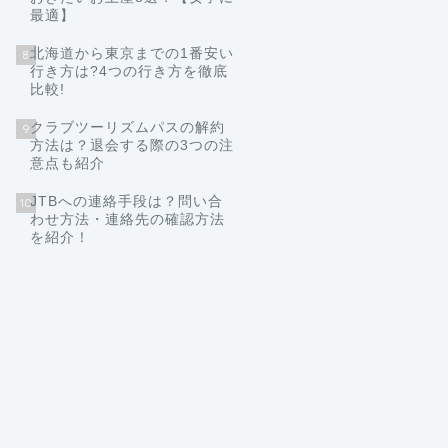
最適】
北海道から東京までの1番安い
8
行き方は?4つの行き方を徹底
比較!
クラブツーリズムパスの解約
9
方法は？退会する際の3つの注
意点も紹介
JTBへの連絡手段は？問い合
10
わせ方法・連絡先の確認方法
を紹介！