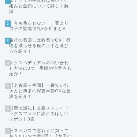
エアトリの手数料は高い？仕
1
組みと金額について詳しく解
説
「今も色あせない！」花より
2
男子の聖地巡礼9か所まとめ
旅行の着回しは数着でOK！荷
3
物を減らせる服の上手な選び
方を紹介！
エクスペディアへの問い合わ
4
せ方法は3つ！手順や注意点も
紹介！
【名古屋～福岡】一番安い行
5
き方と博多の深夜早朝OKな施
設を紹介！
【聖地巡礼】文豪ストレイド
6
ッグスファンに訪れてほしい
スポット9選
ラスベガスで忘れずに買って
7
おきたいお土産8選！【女子に