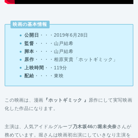
映画の基本情報
公開日
・・・2019年6月28日
監督
・・・・山戸結希
脚本
・・・・山戸結希
原作
・・・・相原実貴「ホットギミック」
上映時間
・・119分
配給
・・・・東映
この映画は、漫画
『ホットギミック 』
原作にして実写映画
化した作品になります。
主演は、人気アイドルグループ
乃木坂46
の
堀未央奈
さんが
務めています。堀さんは映画初出演にしていきなり主演を