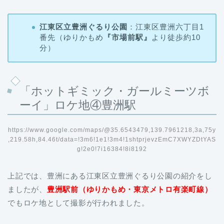
江東区立豊洲ぐるり公園
：江東区豊洲六丁目1
番先（ゆりかもめ
『市場前駅』
より徒歩約10
分）
「ホットギミック・ガールミーツボ
ーイ」ロケ地④豊洲駅
https://www.google.com/maps/@35.6543479,139.7961218,3a,75y
,219.58h,84.46t/data=!3m6!1e1!3m4!1shtprjevzEmC7XWYZDtYAS
g!2e0!7i16384!8i8192
上記では、豊洲にある江東区立豊洲ぐるり公園の紹介をし
ましたが、
豊洲駅前（ゆりかもめ・東京メトロ有楽町線）
でもロケ地として撮影が行われました。