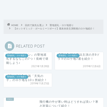
HOME
目的で旅先を選ぶ
聖地巡礼・ロケ地巡り
【ホットギミック・ガールミーツボーイ】堀未央奈主演映画のロケ地紹介！
RELATED POST
『坂道のアポロン』の聖地巡
【恋仲】福士蒼汰主演の月9ド
聖地巡礼・ロケ地巡り
聖地巡礼・ロケ地巡り
礼するならこの7つ！長崎で堪
ラマのロケ地7選を紹介！
能しよう♪
2021年1月28日
2019年12月6日
【聖地巡礼】映画「天気の
聖地巡礼・ロケ地巡り
子」のロケ地を10ヶ所紹介！
2019年11月25日
飛行機の中が寒い時はどうすれば良い？寒
さ対策について紹介！