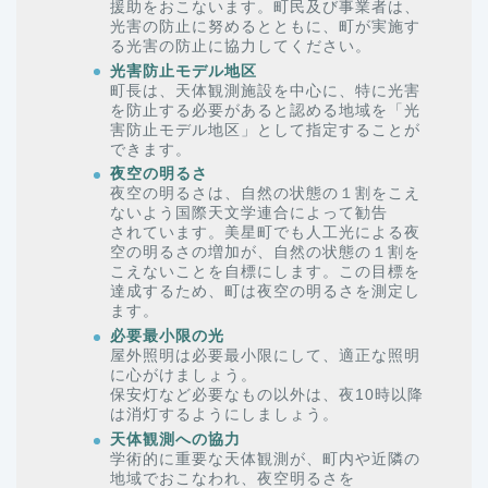
援助をおこないます。町民及び事業者は、
光害の防止に努めるとともに、町が実施す
る光害の防止に協力してください。
光害防止モデル地区
町長は、天体観測施設を中心に、特に光害
を防止する必要があると認める地域を「光
害防止モデル地区」として指定することが
できます。
夜空の明るさ
夜空の明るさは、自然の状態の１割をこえ
ないよう国際天文学連合によって勧告
されています。美星町でも人工光による夜
空の明るさの増加が、自然の状態の１割を
こえないことを自標にします。この目標を
達成するため、町は夜空の明るさを測定し
ます。
必要最小限の光
屋外照明は必要最小限にして、適正な照明
に心がけましょう。
保安灯など必要なもの以外は、夜10時以降
は消灯するようにしましょう。
天体観測への協力
学術的に重要な天体観測が、町内や近隣の
地域でおこなわれ、夜空明るさを