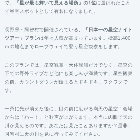
で、
「星が最も輝いて見える場所」の1位
に選ばれたこと
で星空スポットとして有名になりました。
長野県・阿智村で開催されている、
「日本一の星空ナイト
ツアー」プラン
は年々人気が高まっています。標高1,400
ｍの地点までロープウェイで登り星空観察をします。
このプランでは、星空観賞・天体観測だけでなく、星空の
下での野外ライブなど他にも楽しみが満載です。星空観察
の前、カウントダウンが始まるとドキドキ、ワクワクで
す。
一斉に光が消えた後に、目の前に広がる満天の星空！会場
からは「わ～！」と歓声が上がります。本当に肉眼で天の
川が見えるのです。あなたは見たことありますか？是非、
阿智村に天の川を見に行ってみてください。