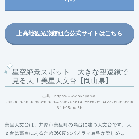
上高地観光旅館組合公式サイトはこちら
星空絶景スポット！大きな望遠鏡で
見る天！美星天文台【岡山県】
出典：https://www.okayama-
kanko.jp/photo/download/473/e205614956cd7c934237cbfe8cefa
6fdb95eac6b
美星天文台は、井原市美星町の高台に建つ天文台です。天
文台は高台にあるため360度のパノラマ展望が楽しめま