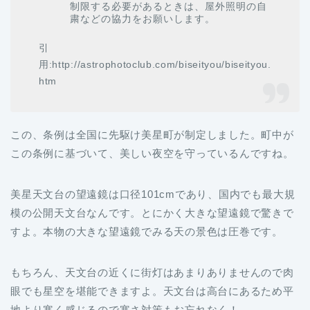
制限する必要があるときは、屋外照明の自
粛などの協力をお願いします。
引
用:http://astrophotoclub.com/biseityou/biseityou.
htm
この、条例は全国に先駆け美星町が制定しました。町中が
この条例に基づいて、美しい夜空を守っているんですね。
美星天文台の望遠鏡は口径101cmであり、国内でも最大規
模の公開天文台なんです。とにかく大きな望遠鏡で驚きで
すよ。本物の大きな望遠鏡でみる天の景色は圧巻です。
もちろん、天文台の近くに街灯はあまりありませんので肉
眼でも星空を堪能できますよ。天文台は高台にあるため平
地より寒く感じるので寒さ対策もお忘れなく！