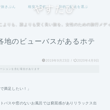
やすたび
で旅きぶん
格安で予約
目的で旅先を選ぶ
こよりも、誰よりも安く良い旅を。女性のための旅行メデ
各地のビューバスがあるホテ
2019年9月23日
/
2020年4月9日
ーションを含む場合があります
まで満足したい！」
ットバスや窓のないお風呂では窮屈感がありリラックス出