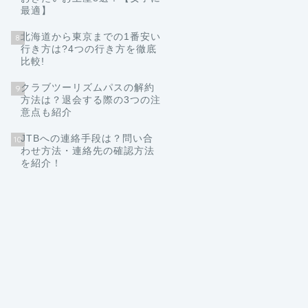
最適】
北海道から東京までの1番安い
8
行き方は?4つの行き方を徹底
比較!
クラブツーリズムパスの解約
9
方法は？退会する際の3つの注
意点も紹介
JTBへの連絡手段は？問い合
10
わせ方法・連絡先の確認方法
を紹介！