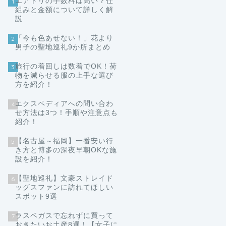
エアトリの手数料は高い？仕
1
組みと金額について詳しく解
説
「今も色あせない！」花より
2
男子の聖地巡礼9か所まとめ
旅行の着回しは数着でOK！荷
3
物を減らせる服の上手な選び
方を紹介！
エクスペディアへの問い合わ
4
せ方法は3つ！手順や注意点も
紹介！
【名古屋～福岡】一番安い行
5
き方と博多の深夜早朝OKな施
設を紹介！
【聖地巡礼】文豪ストレイド
6
ッグスファンに訪れてほしい
スポット9選
ラスベガスで忘れずに買って
7
おきたいお土産8選！【女子に