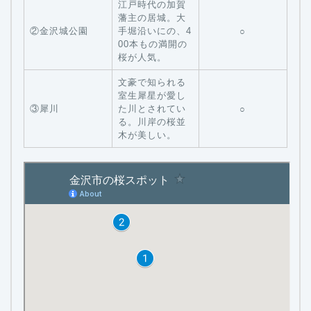
江戸時代の加賀
藩主の居城。大
②金沢城公園
手堀沿いにの、4
○
00本もの満開の
桜が人気。
文豪で知られる
室生犀星が愛し
③犀川
た川とされてい
○
る。川岸の桜並
木が美しい。