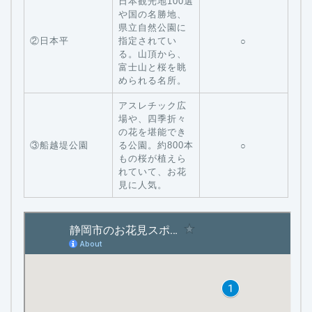
日本観光地100選
や国の名勝地、
県立自然公園に
②日本平
指定されてい
○
る。山頂から、
富士山と桜を眺
められる名所。
アスレチック広
場や、四季折々
の花を堪能でき
③船越堤公園
る公園。約800本
○
もの桜が植えら
れていて、お花
見に人気。