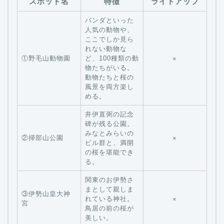
スポット名
特徴
ライトアップ
パンダといった
人気の動物や、
ここでしか見ら
れない動物な
①野毛山動物園
ど、100種類の動
×
物たちがいる。
動物たちと桜の
風景を両方楽し
める。
井伊直弼の記念
碑が残る公園。
みなとみらいの
②掃部山公園
×
ビル群と、満開
の桜を堪能でき
る。
関東のお伊勢さ
まとして親しま
③伊勢山皇大神
れている神社。
×
宮
鳥居の前の桜が
美しい。