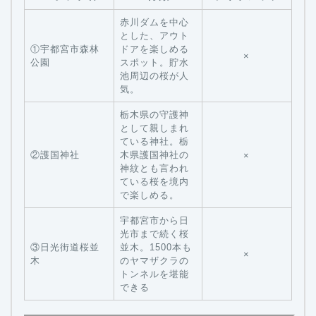
赤川ダムを中心
とした、アウト
①宇都宮市森林
ドアを楽しめる
×
公園
スポット。貯水
池周辺の桜が人
気。
栃木県の守護神
として親しまれ
ている神社。栃
②護国神社
木県護国神社の
×
神紋とも言われ
ている桜を境内
で楽しめる。
宇都宮市から日
光市まで続く桜
③日光街道桜並
並木。1500本も
×
木
のヤマザクラの
トンネルを堪能
できる