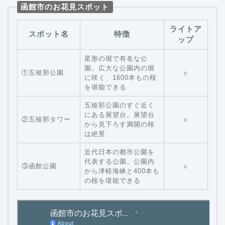
函館市のお花見スポット
ライトア
スポット名
特徴
ップ
星形の堀で有名な公
園。広大な公園内の堀
①五稜郭公園
○
に咲く、1600本もの桜
を堪能できる
五稜郭公園のすぐ近く
にある展望台。展望台
②五稜郭タワー
○
から見下ろす満開の桜
は絶景
近代日本の都市公園を
代表する公園。公園内
③函館公園
○
から津軽海峡と400本も
の桜を堪能できる