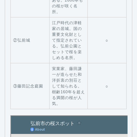
ある。2600本も
の桜が咲く名
所。
江戸時代の津軽
家の居城。国の
重要文化財とし
②弘前城
て指定されてい
○
る。弘前公園と
セットで桜を楽
しめる名所。
実業家、藤田謙
一が造らせた和
洋折衷の別荘と
③藤田記念庭園
して知られる。
○
樹齢160年を超え
る満開の桜が人
気。