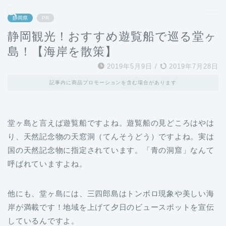
どこよりも、誰よりも安く良い旅を。女性のための旅行メディア
静岡県
PR
静岡観光！おすすめ遊覧船で巡る堂ヶ
島！【海岸を散策】
2019年5月9日
/
2019年7月28日
記事内に商品プロモーションを含む場合があります
堂ヶ島と言えば遊覧船ですよね。遊覧船の見どころはやは
り、
天然記念物の天窓洞（てんそうどう）ですよね。実は
国の天然記念物に指定されています。「青の洞窟」なんて
呼ばれていますよね。
他にも、堂ヶ島には、三四郎島はトンボロ現象や美しい海
岸が満載です！地域を上げて夕日のビュースポットを宣伝
しているんですよ。