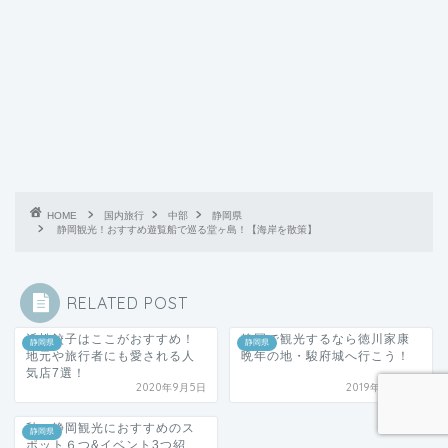
HOME
国内旅行
中部
静岡県
静岡観光！おすすめ遊覧船で巡る堂ヶ島！【海岸を散策】
RELATED POST
浜松餃子はここがおすすめ！
静岡で観光するなら徳川家康
静岡県
静岡県
地元や旅行者にも愛される人
晩年の地・駿府城へ行こう！
気店7選！
2020年9月5日
2019年3月23日
秋の静岡観光におすすめのス
静岡県
ポット６つ&イベント3つ紹