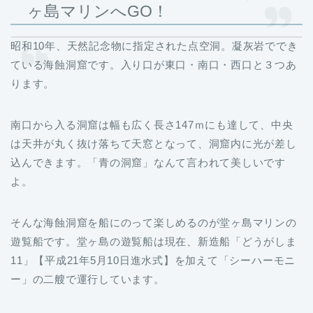
ヶ島マリンへGO！
昭和10年、天然記念物に指定された点空洞。凝灰岩ででき
ている海蝕洞窟です。入り口が東口・南口・西口と３つあ
ります。
南口から入る洞窟は幅も広く長さ147ｍにも達して、中央
は天井が丸く抜け落ちて天窓となって、洞窟内に光が差し
込んできます。「青の洞窟」なんて言われて美しいです
よ。
そんな海蝕洞窟を船にのって楽しめるのが堂ヶ島マリンの
遊覧船です。堂ヶ島の遊覧船は現在、新造船「どうがしま
11」【平成21年5月10日進水式】を加えて「シーハーモニ
ー」の二艘で運行しています。