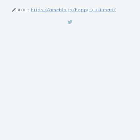
https://ameblo.jp/happy-yuki-mari/
BLOG：