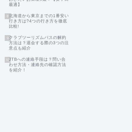
最適】
北海道から東京までの1番安い
8
行き方は?4つの行き方を徹底
比較!
クラブツーリズムパスの解約
9
方法は？退会する際の3つの注
意点も紹介
JTBへの連絡手段は？問い合
10
わせ方法・連絡先の確認方法
を紹介！