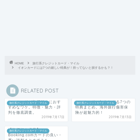
HOME
旅行系クレジットカード・マイル
イオンカードには7つの嬉しい特典が！持ってないと損するかも？！
RELATED POST
ハマカードが旅行好きにおす
ハマカードの知られざる7つの
旅行系クレジットカード・マイル
旅行系クレジットカード・マイル
すめなワケ。特徴・魅力・評
特典まとめ。海外旅行傷害保
判を徹底調査。
険が超魅力的！
2019年7月17日
2019年7月13日
【旅行好き必見】
旅行系クレジットカード・マイル
Booking.comカードの良い・