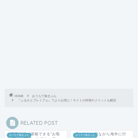
HOME
おうちで旅きぶん
『ふるさとプレミアム』でよりお得に！サイトの特徴やメリットも解説
RELATED POST
1万円前後で堪能できる”お取
【おうちに居ながら海外に行
おうちで旅きぶん
おうちで旅きぶん
り寄せ品”7選！神戸牛や毛ガ
ける！？】旅をテーマにした
ニまで♪
本を厳選して７つ紹介
2021年2月1日
2021年1月9日