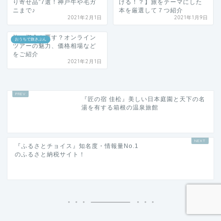
旅の概念を覆す？オンライン
おうちで旅きぶん
ツアーの魅力、価格相場など
をご紹介
2021年2月1日
『匠の宿 佳松』美しい日本庭園と天下の名
湯を有する箱根の温泉旅館
『ふるさとチョイス』知名度・情報量No.1
のふるさと納税サイト！
検索