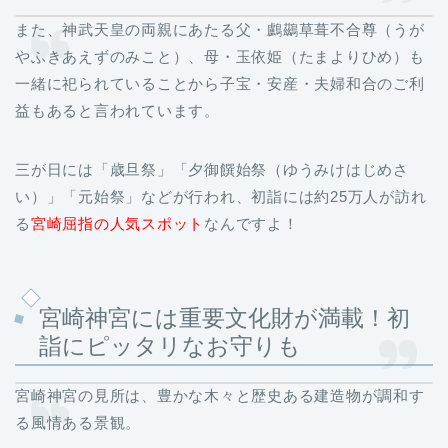
また、神武天皇の両親にあたる父・鸕鷀草葺不合尊（うが
やふきあえずのみこと）、母・玉依姫（たまよりひめ）も
一緒に祀られていることから子宝・安産・夫婦和合のご利
益もあると言われています。
三が日には「歳旦祭」「夕御饌始祭（ゆうみけはじめさ
い）」「元始祭」などが行われ、初詣には約25万人が訪れ
る
宮崎屈指の人気スポット
なんですよ！
宮崎神宮には重要文化財が満載！初
詣にピッタリなお守りも
宮崎神宮の見所は、豊かな木々と歴史ある建造物が調和す
る風情ある景観。