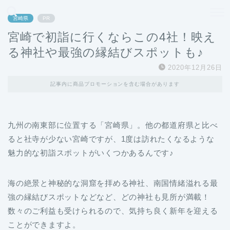
どこよりも、誰よりも安く良い旅を。女性のための旅行メディア
宮崎県
PR
宮崎で初詣に行くならこの4社！映え
る神社や最強の縁結びスポットも♪
2020年12月26日
記事内に商品プロモーションを含む場合があります
九州の南東部に位置する「宮崎県」。他の都道府県と比べ
ると社寺が少ない宮崎ですが、1度は訪れたくなるような
魅力的な初詣スポットがいくつかあるんです♪
海の絶景と神秘的な洞窟を拝める神社、南国情緒溢れる最
強の縁結びスポットなどなど、どの神社も見所が満載！
数々のご利益も受けられるので、気持ち良く新年を迎える
ことができますよ。