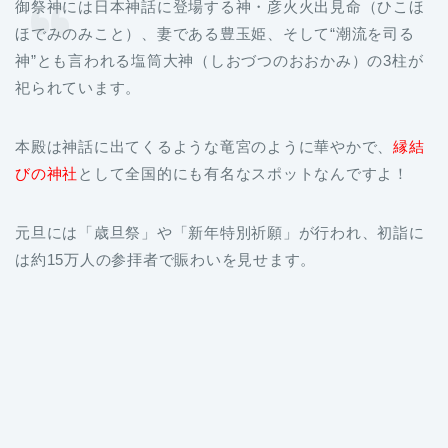
御祭神には日本神話に登場する神・彦火火出見命（ひこほ
ほでみのみこと）、妻である豊玉姫、そして“潮流を司る
神”とも言われる塩筒大神（しおづつのおおかみ）の3柱が
祀られています。
本殿は神話に出てくるような竜宮のように華やかで、
縁結
びの神社
として全国的にも有名なスポットなんですよ！
元旦には「歳旦祭」や「新年特別祈願」が行われ、初詣に
は約15万人の参拝者で賑わいを見せます。