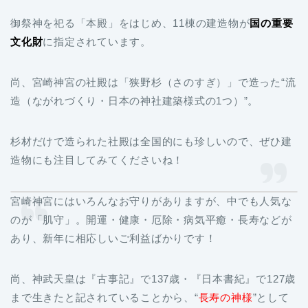
御祭神を祀る「本殿」をはじめ、11棟の建造物が
国の重要
文化財
に指定されています。
尚、宮崎神宮の社殿は「狭野杉（さのすぎ）」で造った“流
造（ながれづくり・日本の神社建築様式の1つ）”。
杉材だけで造られた社殿は全国的にも珍しいので、ぜひ建
造物にも注目してみてくださいね！
宮崎神宮にはいろんなお守りがありますが、中でも人気な
のが「肌守」。開運・健康・厄除・病気平癒・長寿などが
あり、新年に相応しいご利益ばかりです！
尚、神武天皇は『古事記』で137歳・『日本書紀』で127歳
まで生きたと記されていることから、“
長寿の神様
”として