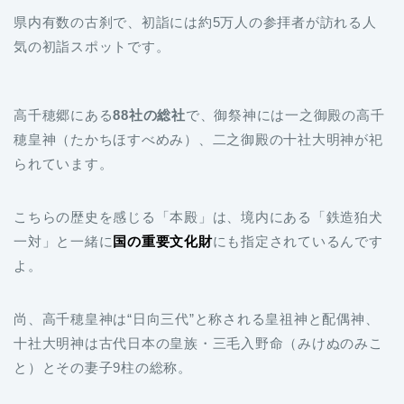
県内有数の古刹で、初詣には約5万人の参拝者が訪れる人
気の初詣スポットです。
高千穂郷にある
88社の総社
で、御祭神には一之御殿の高千
穂皇神（たかちほすべめみ）、二之御殿の十社大明神が祀
られています。
こちらの歴史を感じる「本殿」は、境内にある「鉄造狛犬
一対」と一緒に
国の重要文化財
にも指定されているんです
よ。
尚、高千穂皇神は“日向三代”と称される皇祖神と配偶神、
十社大明神は古代日本の皇族・三毛入野命（みけぬのみこ
と）とその妻子9柱の総称。