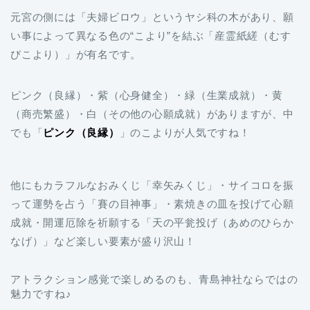
元宮の側には「夫婦ビロウ」というヤシ科の木があり、願
い事によって異なる色の“こより”を結ぶ「産霊紙縒（むす
びこより）」が有名です。
ピンク（良縁）・紫（心身健全）・緑（生業成就）・黄
（商売繁盛）・白（その他の心願成就）がありますが、中
でも「
ピンク（良縁）
」のこよりが人気ですね！
他にもカラフルなおみくじ「幸矢みくじ」・サイコロを振
って運勢を占う「賽の目神事」・素焼きの皿を投げて心願
成就・開運厄除を祈願する「天の平瓮投げ（あめのひらか
なげ）」など楽しい要素が盛り沢山！
アトラクション感覚で楽しめるのも、青島神社ならではの
魅力ですね♪