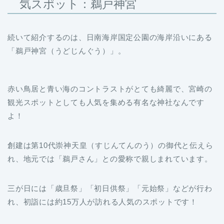
気スポット：鵜戸神宮
続いて紹介するのは、日南海岸国定公園の海岸沿いにある
「鵜戸神宮（うどじんぐう）」。
赤い鳥居と青い海のコントラストがとても綺麗で、宮崎の
観光スポットとしても人気を集める有名な神社なんです
よ！
創建は第10代崇神天皇（すじんてんのう）の御代と伝えら
れ、地元では「鵜戸さん」との愛称で親しまれています。
三が日には「歳旦祭」「初日供祭」「元始祭」などが行わ
れ、初詣には約15万人が訪れる人気のスポットです！