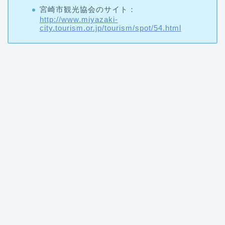
宮崎市観光協会のサイト：
http://www.miyazaki-
city.tourism.or.jp/tourism/spot/54.html