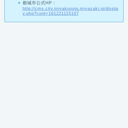
都城市公式HP：
http://cms.city.miyakonojo.miyazaki.jp/displa
y.php?cont=161221115107