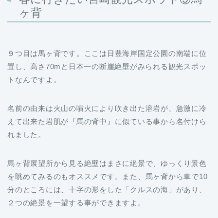
ヶ背
９つ目は馬ヶ背です。ここは日豊海岸国定公園の南端に位
置し、高さ70mと日本一の断崖絶壁がみられる観光スポッ
トなんですよ。
名前の由来は火山の噴火により吹き出た溶岩が、急激に冷
えて出来た岩肌が『馬の背中』に似ている事から名付けら
れました。
馬ヶ背展望所から見る絶壁はまさに絶景で、ゆっくり景色
を眺めてみるのもオススメです。また、馬ヶ背から車で10
分のところには、十字の形をした「クルスの海」があり、
２つの絶景を一望する事ができますよ。