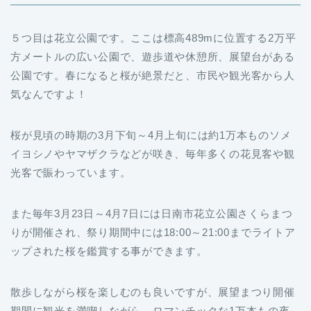
５つ目は花立公園です。ここは標高489mに位置する2万平
方メートルの広い公園で、遊歩道や休憩所、展望台がある
公園です。春になると桜が絶景だと、市民や観光客から人
気なんですよ！
桜が見頃の時期の3月下旬～4月上旬には約1万本ものソメ
イヨシノやヤマザクラなどが咲き、毎年多くの花見客や観
光客で賑わっています。
また毎年3月23日～4月7日には日南市花立公園さくらまつ
りが開催され、祭り期間中には18:00～21:00までライトア
ップされた桜を鑑賞する事ができます。
散歩しながら桜を楽しむのも良いですが、展望まつり開催
期間に観光を満喫しながら、ロマンチックな1万本もの夜