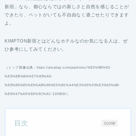
新宿」なら、都心ならではの新しさと自然を感じることが
できたり、ペットがいても不自由なく過ごせたりできます
よ。
KIMPTON新宿とはどんなホテルなのか気になる人は、ぜ
ひ参考にしてみてください。
（トップ画像出典：https://pixabay.com/ja/photos/%E5%B8%82-
%E5%BB%BA%E7%89%A9-
%E8%B6%85%E9%AB%98%E5%B1%A4%E3%83%93%E3%83%AB-
%E6%97%A5%E6%9C%AC-100959/）
目次
CLOSE