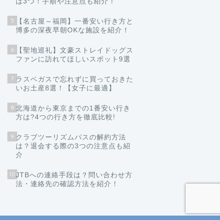
は3つ！手順や注意点も紹介！
5
【名古屋～福岡】一番安い行き方と
博多の深夜早朝OKな施設を紹介！
6
【聖地巡礼】文豪ストレイドッグス
ファンに訪れてほしいスポット9選
7
ラスベガスで忘れずに買っておきた
いお土産8選！【女子に最適】
8
北海道から東京までの1番安い行き
方は?4つの行き方を徹底比較!
9
クラブツーリズムパスの解約方法
は？退会する際の3つの注意点も紹
介
10
JTBへの連絡手段は？問い合わせ方
法・連絡先の確認方法を紹介！