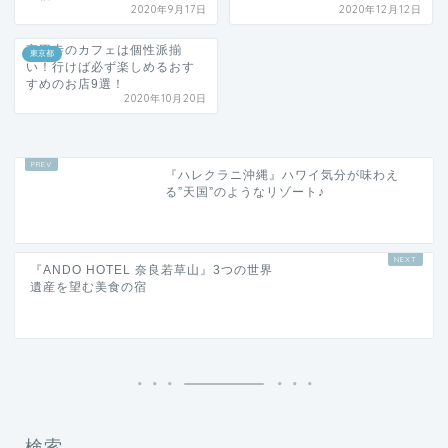
2020年9月17日
2020年12月12日
高円寺のカフェは個性派揃
東京都
い！行けば必ず楽しめるおす
すめのお店9選！
2020年10月20日
『ハレクラニ沖縄』ハワイ気分が味わえ
る”天国”のようなリゾート♪
『ANDO HOTEL 奈良若草山』3つの世界
遺産を望む美食の宿
検索