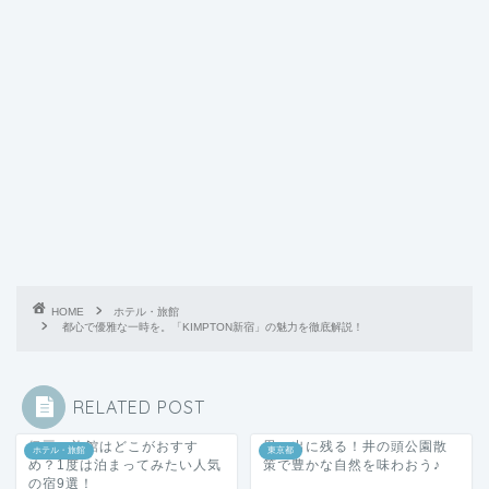
HOME
ホテル・旅館
都心で優雅な一時を。「KIMPTON新宿」の魅力を徹底解説！
RELATED POST
伊豆の旅館はどこがおすす
思い出に残る！井の頭公園散
ホテル・旅館
東京都
め？1度は泊まってみたい人気
策で豊かな自然を味わおう♪
の宿9選！