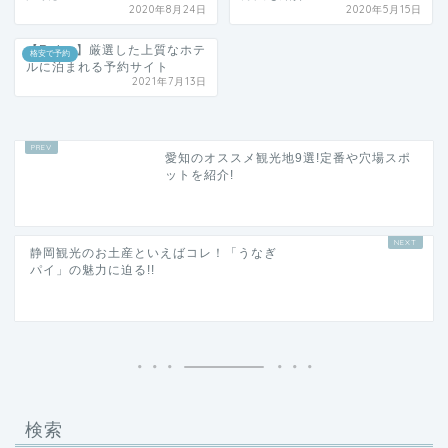
2020年8月24日
2020年5月15日
【Relux】厳選した上質なホテ
格安で予約
ルに泊まれる予約サイト
2021年7月13日
愛知のオススメ観光地9選!定番や穴場スポ
ットを紹介!
静岡観光のお土産といえばコレ！「うなぎ
パイ」の魅力に迫る!!
検索