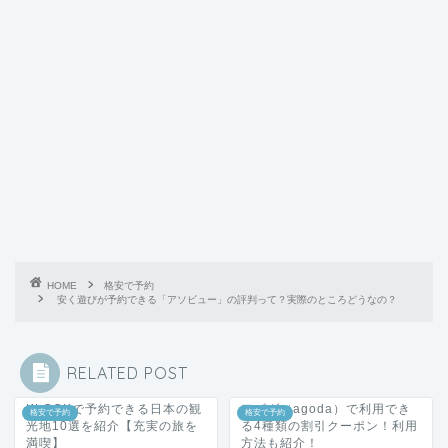
HOME
格安で予約
安く遊びが予約できる「アソビュー」の評判って？実際のところどうなの？
RELATED POST
KLOOKで予約できる日本の観
アゴダ（agoda）で利用でき
格安で予約
格安で予約
光地10選を紹介【充実の旅を
る4種類の割引クーポン！利用
満喫】
方法も紹介！