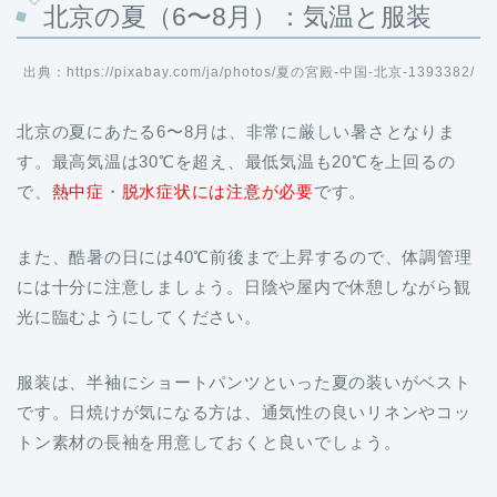
北京の夏（6〜8月）：気温と服装
出典：https://pixabay.com/ja/photos/夏の宮殿-中国-北京-1393382/
北京の夏にあたる6〜8月は、非常に厳しい暑さとなりま
す。最高気温は30℃を超え、最低気温も20℃を上回るの
で、
熱中症
・
脱水症状には注意が必要
です。
また、酷暑の日には40℃前後まで上昇するので、体調管理
には十分に注意しましょう。日陰や屋内で休憩しながら観
光に臨むようにしてください。
服装は、半袖にショートパンツといった夏の装いがベスト
です。日焼けが気になる方は、通気性の良いリネンやコッ
トン素材の長袖を用意しておくと良いでしょう。