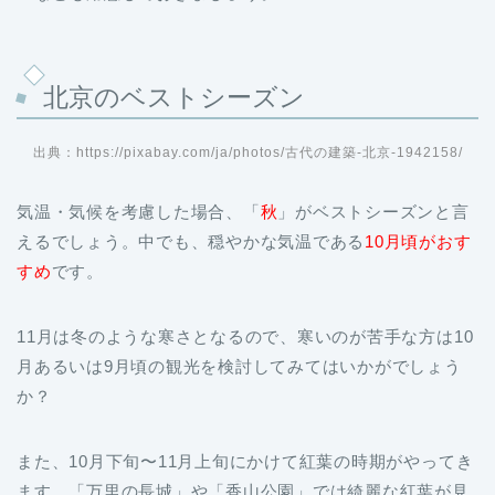
北京のベストシーズン
出典：https://pixabay.com/ja/photos/古代の建築-北京-1942158/
気温・気候を考慮した場合、「
秋
」がベストシーズンと言
えるでしょう。中でも、穏やかな気温である
10月頃がおす
すめ
です。
11月は冬のような寒さとなるので、寒いのが苦手な方は10
月あるいは9月頃の観光を検討してみてはいかがでしょう
か？
また、10月下旬〜11月上旬にかけて紅葉の時期がやってき
ます。「万里の長城」や「香山公園」では綺麗な紅葉が見