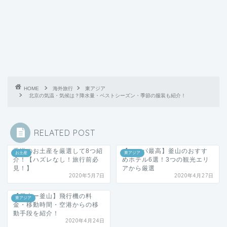
HOME
海外旅行
東アジア
北京の気温・気候は？降水量・ベストシーズン・季節の服装も紹介！
RELATED POST
香港のお土産を厳選して8つ紹
【コスパ最高】釜山のおすす
お土産
東アジア
介！【ハズレなし！旅行前必
めホテル6選！3つの観光エリ
見！】
アから厳選
2020年5月7日
2020年4月27日
【日本ー釜山】飛行機の料
東アジア
金・移動時間・空港からの移
動手段を紹介！
2020年4月24日