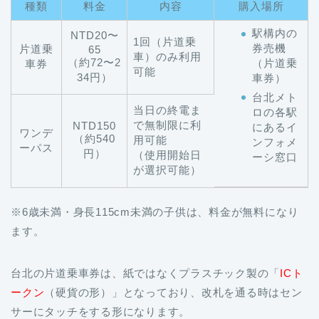
種類
料金
内容
購入場所
駅構内の
NTD20〜
1回（片道乗
券売機
片道乗
65
車）のみ利用
（約72〜2
（片道乗
車券
可能
34円）
車券）
台北メト
当日の終電ま
ロの各駅
で無制限に利
NTD150
にあるイ
ワンデ
（約540
用可能
ンフォメ
ーパス
円）
（使用開始日
ーシ窓口
が選択可能）
※6歳未満・身長115cm未満の子供は、料金が無料になり
ます。
台北の片道乗車券は、紙ではなくプラスチック製の「
ICト
ークン
（硬貨の形）」となっており、改札を通る時はセン
サーにタッチをする形になります。