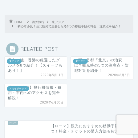
HOME
海外旅行
東アジア
初心者必見！台北観光で主要となる3つの移動手段の料金・注意点を紹介！
RELATED POST
美食の地、香港の厳選したグ
中国の首都「北京」の治安
東アジア
東アジア
ルメを8つ紹介！【スイーツも
は？観光時の5つの注意点・防
あり！】
犯対策を紹介！
2020年5月11日
2020年6月6日
【日本-上海】飛行機情報・費
スカイチケット
用・市内へのアクセスを完全
解説！
2020年6月30日
【ローマ】観光におすすめの移動手段4
つ！料金・チケットの購入方法も紹介！