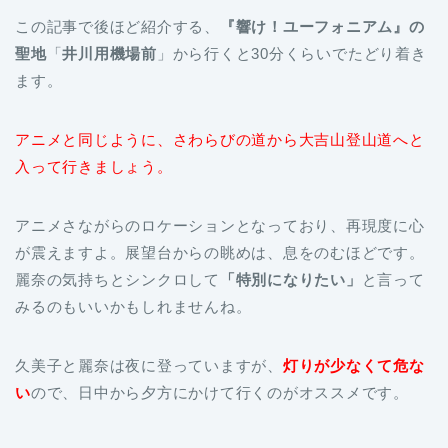
この記事で後ほど紹介する、
『響け！ユーフォニアム』の
聖地
「
井川用機場
前
」から行くと30分くらいでたどり着き
ます。
アニメと同じように、さわらびの道から大吉山登山道へと
入って行きましょう。
アニメさながらのロケーションとなっており、再現度に心
が震えますよ。展望台からの眺めは、息をのむほどです。
麗奈の気持ちとシンクロして
「特別になりたい」
と言って
みるのもいいかもしれませんね。
久美子と麗奈は夜に登っていますが、
灯りが少なくて危な
い
ので、日中から夕方にかけて行くのがオススメです。