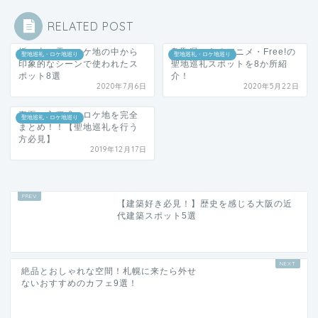
RELATED POST
坂の上の雲のロケ地の中から
鳥取県にあるアニメ・Free!の
聖地巡礼・ロケ地巡り
聖地巡礼・ロケ地巡り
印象的なシーンで使われたス
聖地巡礼スポットを8か所紹
ポット8選
介！
2020年7月6日
2020年5月22日
真夏の方程式のロケ地を完全
聖地巡礼・ロケ地巡り
まとめ！！【聖地巡礼を行う
方必見】
2019年12月17日
【建築好き必見！】歴史を感じる大阪の近
代建築スポット5選
絶品とおしゃれな空間！札幌に来たら外せ
ないおすすめのカフェ9選！