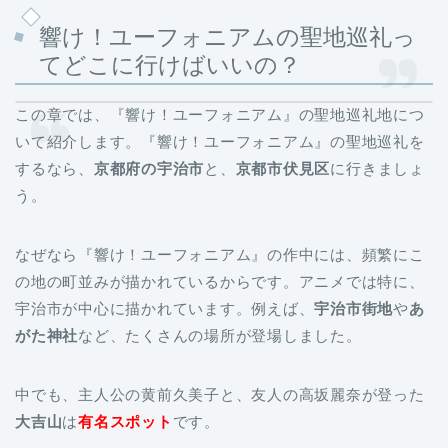
響け！ユーフォニアムの聖地巡礼っ
てどこに行けばいいの？
この章では、『響け！ユーフォニアム』の聖地巡礼地につ
いて紹介します。『響け！ユーフォニアム』の聖地巡礼を
するなら、
京都府の宇治市
と、
京都市伏見区
に行きましょ
う。
なぜなら『響け！ユーフォニアム』の作中には、頻繁にこ
の地の町並みが描かれているからです。
アニメでは特に、
宇治市が中心に描かれています。
例えば、
宇治市街地
や
あ
がた神社
など、たくさんの場所が登場しました。
中でも、主人公の黄前久美子と、友人の高坂麗奈が登った
大吉山
は
有名スポット
です。