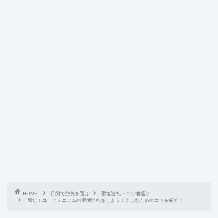
HOME
目的で旅先を選ぶ
聖地巡礼・ロケ地巡り
響け！ユーフォニアムの聖地巡礼をしよう！楽しむためのコツも紹介！