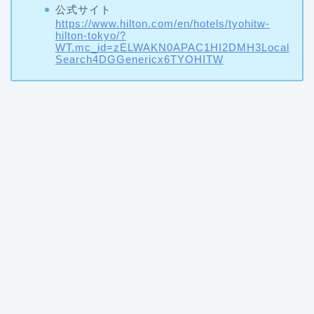
公式サイト
https://www.hilton.com/en/hotels/tyohitw-
hilton-tokyo/?
WT.mc_id=zELWAKN0APAC1HI2DMH3Local
Search4DGGenericx6TYOHITW