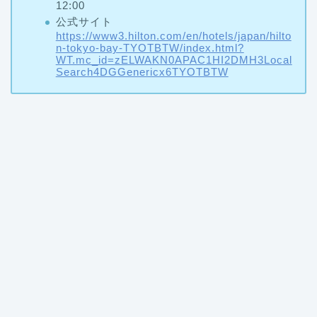
12:00
公式サイト
https://www3.hilton.com/en/hotels/japan/hilto
n-tokyo-bay-TYOTBTW/index.html?
WT.mc_id=zELWAKN0APAC1HI2DMH3Local
Search4DGGenericx6TYOTBTW