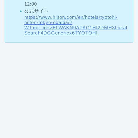
12:00
公式サイト
https://www.hilton.com/en/hotels/tyotohi-
hilton-tokyo-odaiba/?
WT.mc_id=zELWAKN0APAC1HI2DMH3Local
Search4DGGenericx6TYOTOHI