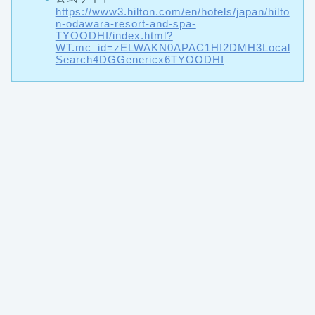
https://www3.hilton.com/en/hotels/japan/hilto
n-odawara-resort-and-spa-
TYOODHI/index.html?
WT.mc_id=zELWAKN0APAC1HI2DMH3Local
Search4DGGenericx6TYOODHI