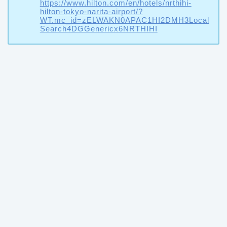
https://www.hilton.com/en/hotels/nrthihi-
hilton-tokyo-narita-airport/?
WT.mc_id=zELWAKN0APAC1HI2DMH3Local
Search4DGGenericx6NRTHIHI