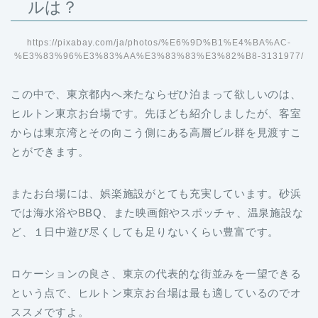
ルは？
https://pixabay.com/ja/photos/%E6%9D%B1%E4%BA%AC-
%E3%83%96%E3%83%AA%E3%83%83%E3%82%B8-3131977/
この中で、東京都内へ来たならぜひ泊まって欲しいのは、
ヒルトン東京お台場です。先ほども紹介しましたが、客室
からは東京湾とその向こう側にある高層ビル群を見渡すこ
とができます。
またお台場には、娯楽施設がとても充実しています。砂浜
では海水浴やBBQ、また映画館やスポッチャ、温泉施設な
ど、１日中遊び尽くしても足りないくらい豊富です。
ロケーションの良さ、東京の代表的な街並みを一望できる
という点で、ヒルトン東京お台場は最も適しているのでオ
ススメですよ。