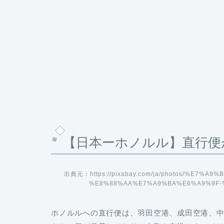
【日本ーホノルル】直行便
出典元：https://pixabay.com/ja/photos/%E7
%E8%88%AA%E7%A9%BA%E6%A9%9F-%
ホノルルへの直行便は、
羽田空港、成田空港、