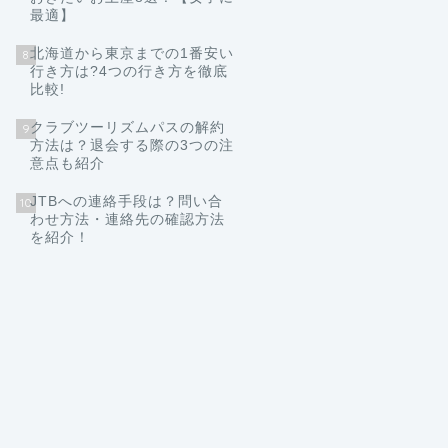
最適】
北海道から東京までの1番安い
8
行き方は?4つの行き方を徹底
比較!
クラブツーリズムパスの解約
9
方法は？退会する際の3つの注
意点も紹介
JTBへの連絡手段は？問い合
10
わせ方法・連絡先の確認方法
を紹介！