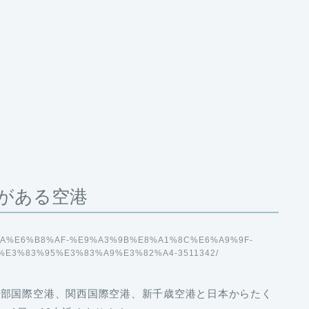
がある空港
%A9%BA%E6%B8%AF-%E9%A3%9B%E8%A1%8C%E6%A9%9F-
E3%83%95%E3%83%A9%E3%82%A4-3511342/
中部国際空港、関西国際空港、新千歳空港
と日本からたく