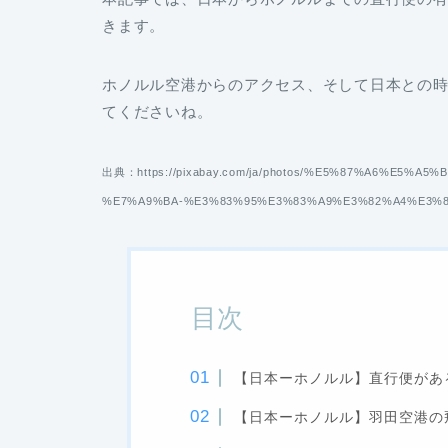
きます。
ホノルル空港からのアクセス、そして日本との
てくださいね。
出典：https://pixabay.com/ja/photos/%E5%87%A6%E5
%E7%A9%BA-%E3%83%95%E3%83%A9%E3%82%A4%E3%83
目次
【日本ーホノルル】直行便があ
【日本ーホノルル】羽田空港の