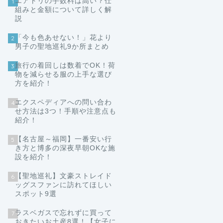
エアトリの手数料は高い？仕
1
組みと金額について詳しく解
説
「今も色あせない！」花より
2
男子の聖地巡礼9か所まとめ
旅行の着回しは数着でOK！荷
3
物を減らせる服の上手な選び
方を紹介！
エクスペディアへの問い合わ
4
せ方法は3つ！手順や注意点も
紹介！
【名古屋～福岡】一番安い行
5
き方と博多の深夜早朝OKな施
設を紹介！
【聖地巡礼】文豪ストレイド
6
ッグスファンに訪れてほしい
スポット9選
ラスベガスで忘れずに買って
7
おきたいお土産8選！【女子に