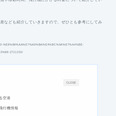
時差なども紹介していきますので、ぜひとも参考にしてみ
%A5%B3-%E8%88%AA%E7%A9%BA%E4%BC%9A%E7%A4%BE-
%88-2721333/
CLOSE
る空港
飛行機情報