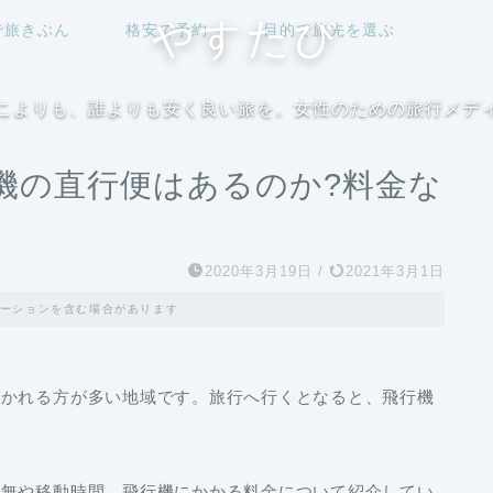
やすたび
で旅きぶん
格安で予約
目的で旅先を選ぶ
こよりも、誰よりも安く良い旅を。女性のための旅行メデ
機の直行便はあるのか?料金な
2020年3月19日
/
2021年3月1日
ーションを含む場合があります
行かれる方が多い地域です。旅行へ行くとなると、飛行機
有無や移動時間、飛行機にかかる料金について紹介してい