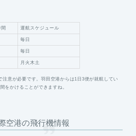
時間
運航スケジュール
毎日
毎日
月火木土
で注意が必要です。羽田空港からは
1日3便
が就航してい
時間をかけることができますね。
際空港の飛行機情報