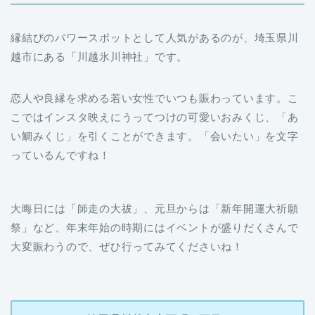
縁結びのパワースポットとして人気があるのが、埼玉県川
越市にある「川越氷川神社」です。
恋人や良縁を求める若い女性でいつも賑わっています。こ
こではインスタ映えにうってつけの可愛いおみくじ、「あ
い鯛みくじ」を引くことができます。「会いたい」を文字
っているんですね！
大晦日には「師走の大祓」、元旦からは「新年開運大祈願
祭」など、年末年始の時期にはイベントが盛りだくさんで
大変賑わうので、ぜひ行ってみてくださいね！
〒350-0052 埼玉県川越市宮下町２丁目１１−３