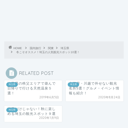
HOME
国内旅行
関東
埼玉県
冬こそオススメ！埼玉の人気観光スポット10選！
RELATED POST
埼玉県の秩父エリアで遊んで
小江戸・川越で外せない観光
埼玉県
埼玉県
日帰りで行ける天然温泉５
名所5選！グルメ・イベント情
選！
報も紹介！
2019年6月5日
2020年8月24日
紅葉だけじゃない！秋に楽し
埼玉県
める埼玉の観光スポット９選
2020年1月9日
春の三重県では桜を楽しめる場所がたくさ