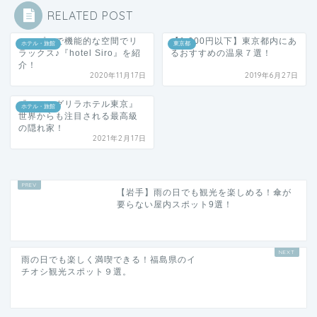
シンプルで機能的な空間でリ
【1,000円以下】東京都内にあ
ホテル・旅館
東京都
ラックス♪『hotel Siro』を紹
るおすすめの温泉７選！
介！
2020年11月17日
2019年6月27日
『シャングリラホテル東京』
ホテル・旅館
世界からも注目される最高級
の隠れ家！
2021年2月17日
【岩手】雨の日でも観光を楽しめる！傘が
要らない屋内スポット9選！
雨の日でも楽しく満喫できる！福島県のイ
チオシ観光スポット９選。