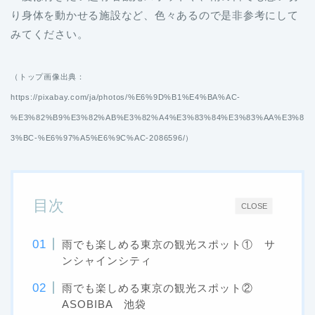
り身体を動かせる施設など、色々あるので是非参考にして
みてください。
（トップ画像出典：
https://pixabay.com/ja/photos/%E6%9D%B1%E4%BA%AC-
%E3%82%B9%E3%82%AB%E3%82%A4%E3%83%84%E3%83%AA%E3%8
3%BC-%E6%97%A5%E6%9C%AC-2086596/）
目次
CLOSE
雨でも楽しめる東京の観光スポット① サ
ンシャインシティ
雨でも楽しめる東京の観光スポット②
ASOBIBA 池袋