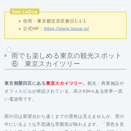
Spa LaQua
住所：東京都文京区春日1-1-1
公式HP：
https://www.laqua.jp/
雨でも楽しめる東京の観光スポット
⑥ 東京スカイツリー
東京都墨田区にある
東京スカイツリー
。
観光・商業施設や
オフィスビルが併設されている、高さ634ｍある世界一高
い電波塔です。
雨の日は展望台から遠くまでの景色は見えませんが、雲の
中にいるような不思議な雰囲気が味わえます。「景色を見
るなら晴れた日が良い！」と思う方は、雨の日は併設され
た
スカイツリータウン
や
水族館
がおすすめです。