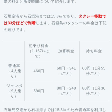
際の料金と所要時間について紹介します。
石垣空港から石垣港までは15.3㎞であり、
タクシー移動で
は33分ほどで到着
します。石垣島のタクシーの料金は下記
の通りです。
初乗り料金
（1.167㎞ま
加算料金
待ち料金
で）
普通車
60円（341
60円（1分55
（4人乗
460円
mごと）
秒ごと）
り）
ジャンボ
80円（248
80円（1分30
（9人乗
580円
mごと）
秒ごと）
り）
石垣島空港から石垣港までは15.3㎞のため普通車を利用し