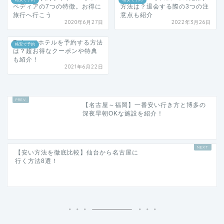
ペディアの7つの特徴。お得に
方法は？退会する際の3つの注
旅行へ行こう
意点も紹介
2020年6月27日
2022年3月26日
Reluxでホテルを予約する方法
格安で予約
は？超お得なクーポンや特典
も紹介！
2021年6月22日
【名古屋～福岡】一番安い行き方と博多の
深夜早朝OKな施設を紹介！
【安い方法を徹底比較】仙台から名古屋に
行く方法8選！