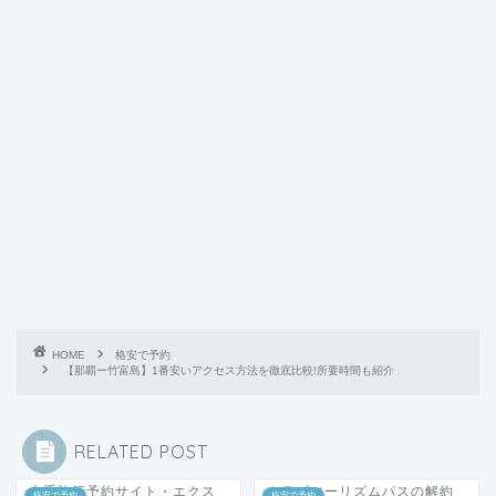
HOME
格安で予約
【那覇ー竹富島】1番安いアクセス方法を徹底比較!所要時間も紹介
RELATED POST
大手旅行予約サイト・エクス
クラブツーリズムパスの解約
格安で予約
格安で予約