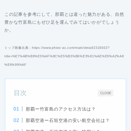
この記事を参考にして、那覇とは違った魅力がある、自然
豊かな竹富島にもぜひ足を運んでみてはいかがでしょう
か。
トップ画像出典：https://www.photo-ac.com/main/detail/2316502?
title=%E7%AB%B9%E5%AF%8C%E5%B3%B6%E3%81%AE%E9%A2%A8
%E6%99%AF
目次
CLOSE
那覇ー竹富島のアクセス方法は？
那覇空港ー石垣空港の安い航空会社は？