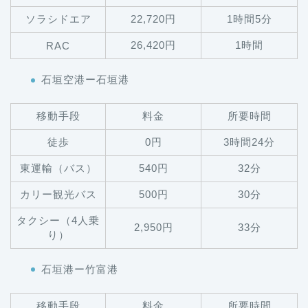
ソラシドエア
22,720円
1時間5分
26,420円
1時間
RAC
石垣空港ー石垣港
移動手段
料金
所要時間
徒歩
0円
3時間24分
東運輸（バス）
540円
32分
カリー観光バス
500円
30分
タクシー（4人乗
2,950円
33分
り）
石垣港ー竹富港
移動手段
料金
所要時間