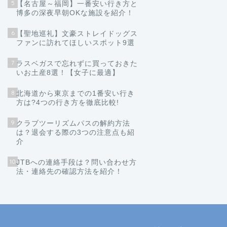
5
【名古屋～福岡】一番安い行き方と
博多の深夜早朝OKな施設を紹介！
6
【聖地巡礼】文豪ストレイドッグス
ファンに訪れてほしいスポット9選
7
ラスベガスで忘れずに買っておきた
いお土産8選！【女子に最適】
8
北海道から東京までの1番安い行き
方は?4つの行き方を徹底比較!
9
クラブツーリズムパスの解約方法
は？退会する際の3つの注意点も紹
介
10
JTBへの連絡手段は？問い合わせ方
法・連絡先の確認方法を紹介！