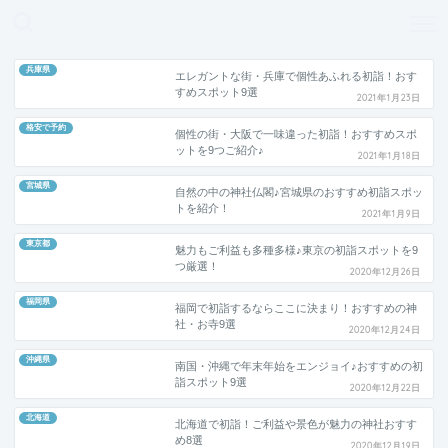
どこよりも、誰よりも安く良い旅を。女性のための旅行メディア
兵庫県
エレガントな街・兵庫で個性あふれる初詣！おす
すめスポット9選
2021年1月23日
格安で予約
個性の街・大阪で一味違った初詣！おすすめスポ
ットを9つご紹介♪
2021年1月18日
宮城県
自然の中の神社仏閣♪宮城県のおすすめ初詣スポッ
トを紹介！
2021年1月9日
東京都
魅力もご利益も多種多様♪東京の初詣スポットを9
つ厳選！
2020年12月26日
福岡県
福岡で初詣するならここに決まり！おすすめの神
社・お寺9選
2020年12月24日
沖縄県
南国・沖縄で年末年始をエンジョイ♪おすすめの初
詣スポット9選
2020年12月22日
北海道
北海道で初詣！ご利益や景色が魅力の神社おすす
め8選
2020年12月19日