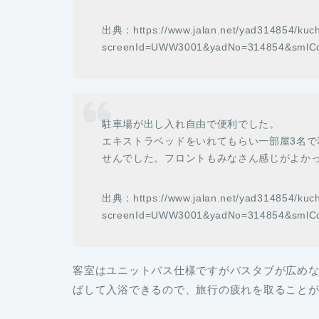
出典：https://www.jalan.net/yad314854/kuch
screenId=UWW3001&yadNo=314854&smlCd
駐車場が出し入れ自由で便利でした。
エキストラベッドをいれてもらい一部屋3名
せんでした。フロントもみなさん感じがよか
出典：https://www.jalan.net/yad314854/kuch
screenId=UWW3001&yadNo=314854&smlCd
客室はユニットバス仕様ですがバスタブが広め
ばして入浴できるので、旅行の疲れを取ること