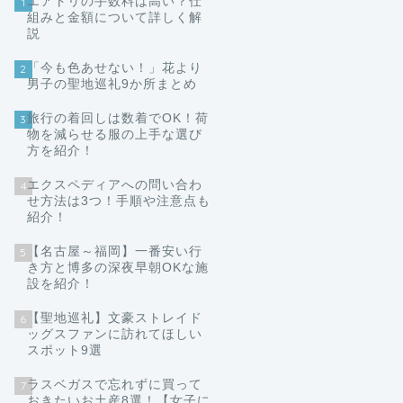
エアトリの手数料は高い？仕
1
組みと金額について詳しく解
説
「今も色あせない！」花より
2
男子の聖地巡礼9か所まとめ
旅行の着回しは数着でOK！荷
3
物を減らせる服の上手な選び
方を紹介！
エクスペディアへの問い合わ
4
せ方法は3つ！手順や注意点も
紹介！
【名古屋～福岡】一番安い行
5
き方と博多の深夜早朝OKな施
設を紹介！
【聖地巡礼】文豪ストレイド
6
ッグスファンに訪れてほしい
スポット9選
ラスベガスで忘れずに買って
7
おきたいお土産8選！【女子に