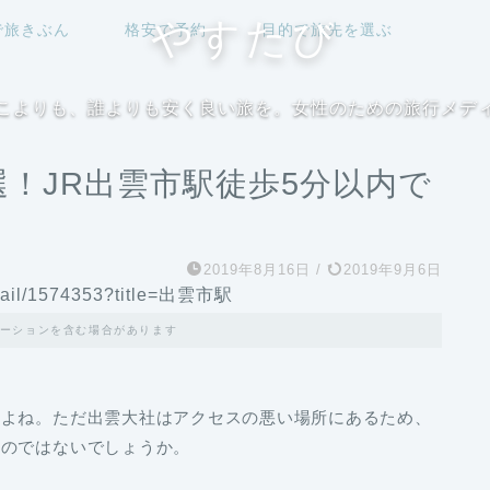
やすたび
で旅きぶん
格安で予約
目的で旅先を選ぶ
こよりも、誰よりも安く良い旅を。女性のための旅行メデ
！JR出雲市駅徒歩5分以内で
2019年8月16日
/
2019年9月6日
ーションを含む場合があります
んよね。ただ出雲大社はアクセスの悪い場所にあるため、
いのではないでしょうか。