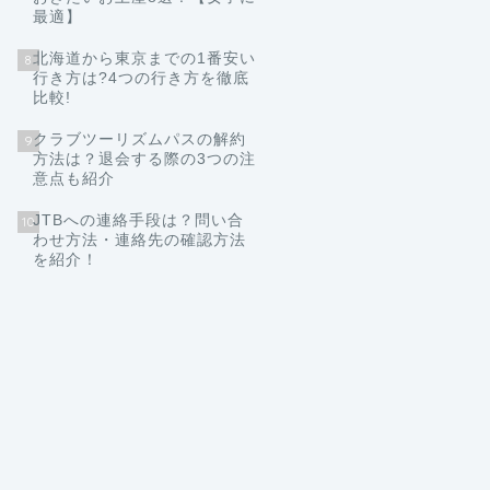
最適】
北海道から東京までの1番安い
8
行き方は?4つの行き方を徹底
比較!
クラブツーリズムパスの解約
9
方法は？退会する際の3つの注
意点も紹介
JTBへの連絡手段は？問い合
10
わせ方法・連絡先の確認方法
を紹介！