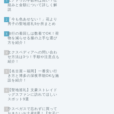
エアトリの手数料は高い？仕
1
組みと金額について詳しく解
説
「今も色あせない！」花より
2
男子の聖地巡礼9か所まとめ
旅行の着回しは数着でOK！荷
3
物を減らせる服の上手な選び
方を紹介！
エクスペディアへの問い合わ
4
せ方法は3つ！手順や注意点も
紹介！
【名古屋～福岡】一番安い行
5
き方と博多の深夜早朝OKな施
設を紹介！
【聖地巡礼】文豪ストレイド
6
ッグスファンに訪れてほしい
スポット9選
ラスベガスで忘れずに買って
7
おきたいお土産8選！【女子に