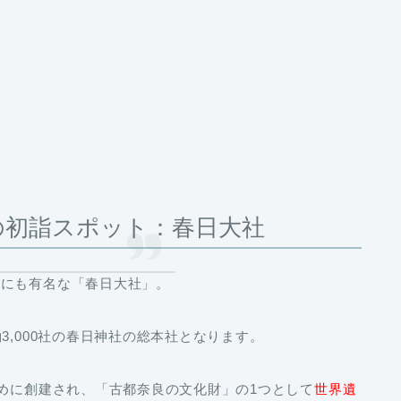
の初詣スポット：春日大社
的にも有名な「春日大社」。
,000社の
春日神社の総本社
となります。
ために創建され、「
古都奈良の文化財
」の1つとして
世界遺