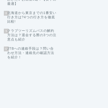
最適】
北海道から東京までの1番安い
8
行き方は?4つの行き方を徹底
比較!
クラブツーリズムパスの解約
9
方法は？退会する際の3つの注
意点も紹介
JTBへの連絡手段は？問い合
10
わせ方法・連絡先の確認方法
を紹介！