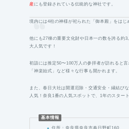
産
にも登録されている伝統的な神社です。
境内には4柱の神様が祀られた「御本殿」をはじ
他にも27棟の重要文化財や日本一の数を誇る約3
大人気です！
初詣には推定50〜100万人の参拝者が訪れる
「神楽始式」など様々な行事も開かれます。
また、春日大社は開運厄除・交通安全・縁結び
人気！奈良1番の人気スポットで、1年のスター
基本情報
住所：奈良県奈良市春日野町160