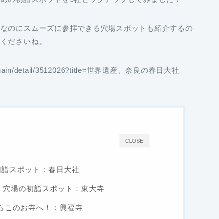
名なのにスムーズに参拝できる穴場スポットも紹介するの
てくださいね。
main/detail/3512026?title=世界遺産、奈良の春日大社
CLOSE
初詣スポット：春日大社
！穴場の初詣スポット：東大寺
らこのお寺へ！：興福寺