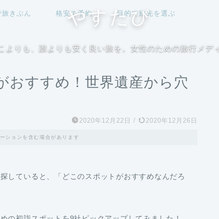
やすたび
で旅きぶん
格安で予約
目的で旅先を選ぶ
こよりも、誰よりも安く良い旅を。女性のための旅行メデ
がおすすめ！世界遺産から穴
2020年12月22日
/
2020年12月26日
ーションを含む場合があります
を探していると、「どこのスポットがおすすめなんだろ
めの初詣スポットを9社ピックアップしてみました！