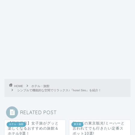
HOME
ホテル・旅館
シンプルで機能的な空間でリラックス♪『hotel Siro』を紹介！
RELATED POST
【草津温泉】女子旅がグッと
初めての東京観光!ミーハーと
ホテル・旅館
東京都
楽しくなるおすすめの旅館＆
言われてでも行きたい定番ス
ホテル9選！
ポット10選!