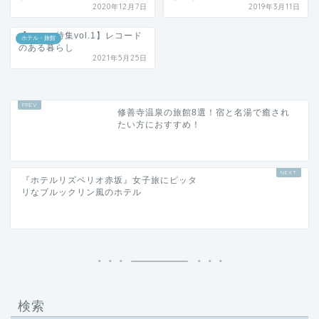
2020年12月7日
2019年3月11日
【ホテル特集vol.1】レコード
ホテル・旅館
のある暮らし
2021年5月25日
修善寺温泉の旅館8選！宿と名湯で癒され
たい方におすすめ！
『ホテルリズベリオ赤坂』女子旅にピッタ
リなブルックリン風のホテル
検索