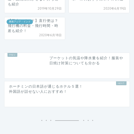
も紹介
2019年10月29日
2020年6月19日
【日本ーインド】直行便は？
東南アジア・インド
飛行機の料金・飛行時間・時
差も紹介！
2020年6月18日
プーケットの気温や降水量を紹介！服装や
日焼け対策についても分かる
ホーチミンの日本語が通じるホテル５選！
外国語が話せない人におすすめ！