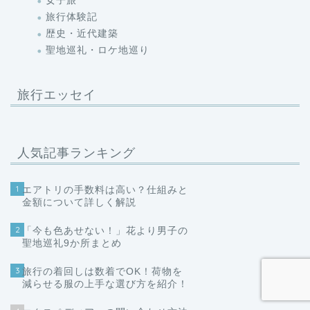
女子旅
旅行体験記
歴史・近代建築
聖地巡礼・ロケ地巡り
旅行エッセイ
人気記事ランキング
1
エアトリの手数料は高い？仕組みと
金額について詳しく解説
2
「今も色あせない！」花より男子の
聖地巡礼9か所まとめ
3
旅行の着回しは数着でOK！荷物を
減らせる服の上手な選び方を紹介！