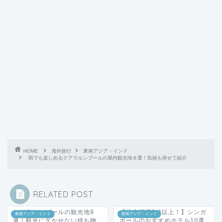
HOME
海外旅行
東南アジア・インド
雨でも楽しめるクアラルンプールの屋内観光地８選！気候も併せて紹介
RELATED POST
クアラルンプールの観光地9
【総合評価9.0以上！】シンガ
東南アジア・インド
東南アジア・インド
選！観光に欠かせない持ち物
ポールのおすすめホテル10選