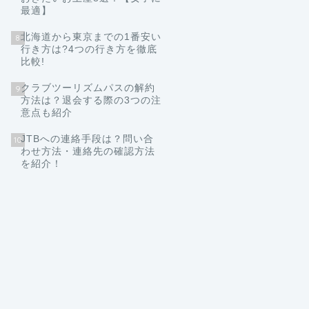
最適】
北海道から東京までの1番安い
8
行き方は?4つの行き方を徹底
比較!
クラブツーリズムパスの解約
9
方法は？退会する際の3つの注
意点も紹介
JTBへの連絡手段は？問い合
10
わせ方法・連絡先の確認方法
を紹介！