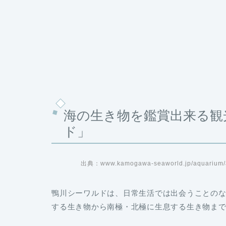
海の生き物を鑑賞出来る観
ド」
出典：www.kamogawa-seaworld.jp/aquarium/a
鴨川シーワルドは、日常生活では出会うことの
する生き物から南極・北極に生息する生き物ま