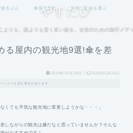
やすたび
で旅きぶん
格安で予約
目的で旅先を選ぶ
こよりも、誰よりも安く良い旅を。女性のための旅行メデ
める屋内の観光地9選!傘を差
2019年10月29日
/
2020年5月24日
ーションを含む場合があります
さなくても平気な観光地に変更しようかな・・・」
を差しながらの観光は嫌だなと思っていませんか？そんな
光地がおすすめです！