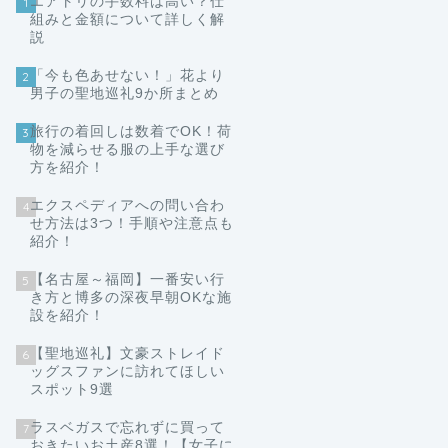
エアトリの手数料は高い？仕
1
組みと金額について詳しく解
説
「今も色あせない！」花より
2
男子の聖地巡礼9か所まとめ
旅行の着回しは数着でOK！荷
3
物を減らせる服の上手な選び
方を紹介！
エクスペディアへの問い合わ
4
せ方法は3つ！手順や注意点も
紹介！
【名古屋～福岡】一番安い行
5
き方と博多の深夜早朝OKな施
設を紹介！
【聖地巡礼】文豪ストレイド
6
ッグスファンに訪れてほしい
スポット9選
ラスベガスで忘れずに買って
7
おきたいお土産8選！【女子に