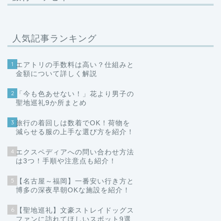
人気記事ランキング
1
エアトリの手数料は高い？仕組みと
金額について詳しく解説
2
「今も色あせない！」花より男子の
聖地巡礼9か所まとめ
3
旅行の着回しは数着でOK！荷物を
減らせる服の上手な選び方を紹介！
4
エクスペディアへの問い合わせ方法
は3つ！手順や注意点も紹介！
5
【名古屋～福岡】一番安い行き方と
博多の深夜早朝OKな施設を紹介！
6
【聖地巡礼】文豪ストレイドッグス
ファンに訪れてほしいスポット9選