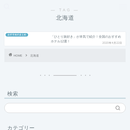
どこよりも、誰よりも安く良い旅を。女性のための旅行メディア
― TAG ―
北海道
おすすめのまとめ
「ひとり旅好き」が本気で紹介！全国のおすすめ
ホテル12選！
2020年4月22日
HOME
北海道
検索
カテゴリー