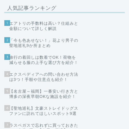
人気記事ランキング
1
エアトリの手数料は高い？仕組みと
金額について詳しく解説
2
「今も色あせない！」花より男子の
聖地巡礼9か所まとめ
3
旅行の着回しは数着でOK！荷物を
減らせる服の上手な選び方を紹介！
4
エクスペディアへの問い合わせ方法
は3つ！手順や注意点も紹介！
5
【名古屋～福岡】一番安い行き方と
博多の深夜早朝OKな施設を紹介！
6
【聖地巡礼】文豪ストレイドッグス
ファンに訪れてほしいスポット9選
7
ラスベガスで忘れずに買っておきた