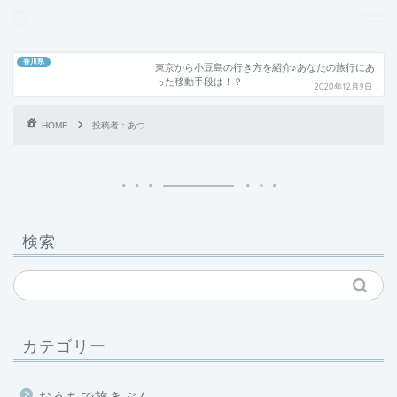
どこよりも、誰よりも安く良い旅を。女性のための旅行メディア
香川県
東京から小豆島の行き方を紹介♪あなたの旅行にあ
った移動手段は！？
2020年12月9日
HOME
投稿者：あつ
検索
カテゴリー
おうちで旅きぶん