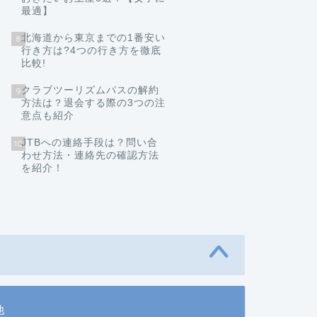
最適】
北海道から東京までの1番安い
8
行き方は?4つの行き方を徹底
比較!
クラブツーリズムパスの解約
9
方法は？退会する際の3つの注
意点も紹介
JTBへの連絡手段は？問い合
10
わせ方法・連絡先の確認方法
を紹介！
他