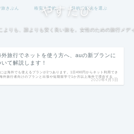
やすたび
で旅きぶん
格安で予約
目的で旅先を選ぶ
こよりも、誰よりも安く良い旅を。女性のための旅行メデ
海外旅行でネットを使う方へ、auの新プランに
ついて解説します！
uには海外でも使えるプランが2つあります。1日490円からネット利用でき
海外旅行者向けのプランと出張や短期留学で1か月以上海外で滞在する …
2020年4月3日