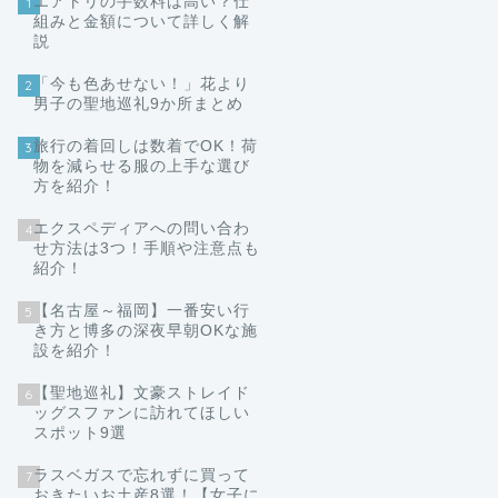
エアトリの手数料は高い？仕
1
組みと金額について詳しく解
説
「今も色あせない！」花より
2
男子の聖地巡礼9か所まとめ
旅行の着回しは数着でOK！荷
3
物を減らせる服の上手な選び
方を紹介！
エクスペディアへの問い合わ
4
せ方法は3つ！手順や注意点も
紹介！
【名古屋～福岡】一番安い行
5
き方と博多の深夜早朝OKな施
設を紹介！
【聖地巡礼】文豪ストレイド
6
ッグスファンに訪れてほしい
スポット9選
ラスベガスで忘れずに買って
7
おきたいお土産8選！【女子に