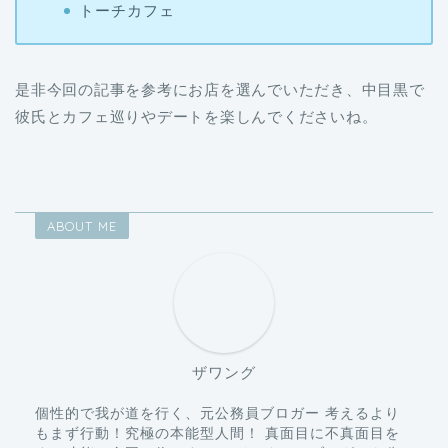
是非今回の記事を参考にお店を選んでいただき、中目黒で
彼氏とカフェ巡りやデートを楽しんでくださいね。
ABOUT ME
ザワング
個性的で我が道を行く、元公務員ブロガー 考えるより
もまず行動！究極の本能型人間！ 真面目に不真面目を
する才能は全国一位です！ ツイッターやブログでも公
務員や就職関係の情報をたくさん発信しているので、見