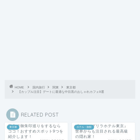
HOME
国内旅行
関東
東京都
【カップル注目】デートに最適な中目黒のおしゃれカフェ9選
RELATED POST
東京で御朱印巡りをするなら
『シャングリラホテル東京』
東京都
ホテル・旅館
ココ！おすすめスポット9つを
世界からも注目される最高級
紹介します！
の隠れ家！
2020年5月22日
2021年2月17日