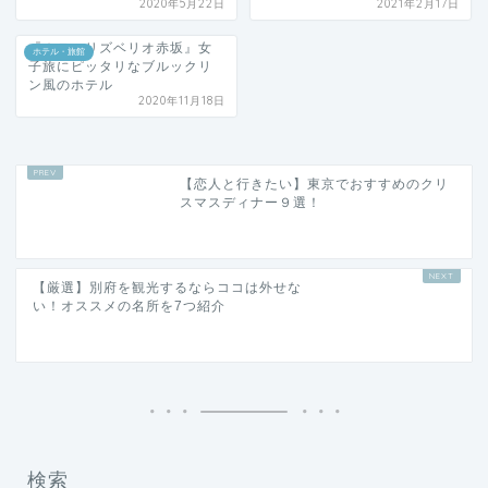
『ホテルリズベリオ赤坂』女
ホテル・旅館
子旅にピッタリなブルックリ
ン風のホテル
2020年11月18日
【恋人と行きたい】東京でおすすめのクリ
スマスディナー９選！
【厳選】別府を観光するならココは外せな
い！オススメの名所を7つ紹介
検索