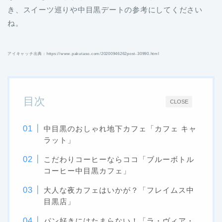
き、スイーツ巡りや中目黒デートの参考にしてください
ね。
アイキャッチ出典：https://www.pakutaso.com/20200946262post-30990.html
目次
CLOSE
中目黒のおしゃれ地下カフェ「カフェ キャ
ラット」
こだわりコーヒーならココ「ブルーボトル
コーヒー中目黒カフェ」
大人な夜カフェはいかが？「フレイムス中
目黒店」
パン好きにはたまらない！「ラ・ヴィア・